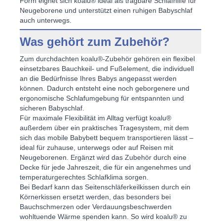
Form eignet sich koalu® ideal als
tragbare Schlafhilfe für
Neugeborene
und unterstützt einen ruhigen Babyschlaf
auch unterwegs.
Was gehört zum Zubehör?
Zum durchdachten koalu®-Zubehör gehören ein flexibel
einsetzbares Bauchkeil- und Fußelement, die individuell
an die Bedürfnisse Ihres Babys angepasst werden
können. Dadurch entsteht eine noch geborgenere und
ergonomische Schlafumgebung für entspannten und
sicheren Babyschlaf
.
Für maximale Flexibilität im Alltag verfügt koalu®
außerdem über ein praktisches Tragesystem, mit dem
sich das
mobile Babybett
bequem transportieren lässt –
ideal für zuhause, unterwegs oder auf
Reisen mit
Neugeborenen
. Ergänzt wird das Zubehör durch eine
Decke für jede Jahreszeit, die für ein angenehmes und
temperaturgerechtes Schlafklima
sorgen.
Bei Bedarf kann das Seitenschläferkeilkissen durch ein
Körnerkissen ersetzt werden, das besonders bei
Bauchschmerzen oder Verdauungsbeschwerden
wohltuende Wärme spenden kann. So wird koalu® zu