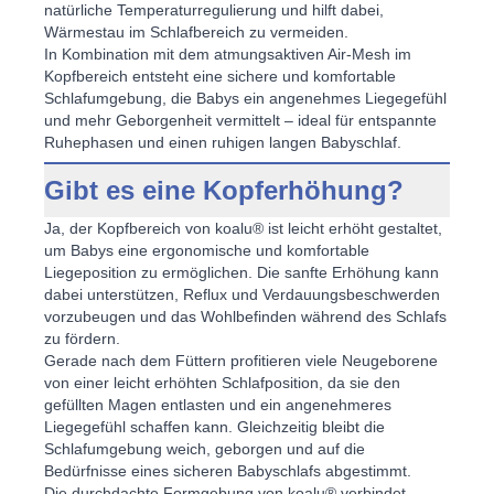
natürliche Temperaturregulierung und hilft dabei,
Wärmestau im Schlafbereich
zu vermeiden.
In Kombination mit dem atmungsaktiven Air-Mesh im
Kopfbereich entsteht eine sichere und komfortable
Schlafumgebung, die Babys ein angenehmes Liegegefühl
und mehr Geborgenheit vermittelt – ideal für entspannte
Ruhephasen und einen ruhigen
langen Babyschlaf
.
Gibt es eine Kopferhöhung?
Ja, der Kopfbereich von koalu® ist leicht erhöht gestaltet,
um Babys eine ergonomische und komfortable
Liegeposition zu ermöglichen. Die sanfte Erhöhung kann
dabei unterstützen,
Reflux und Verdauungsbeschwerden
vorzubeugen und das Wohlbefinden während des Schlafs
zu fördern.
Gerade nach dem Füttern profitieren viele Neugeborene
von einer leicht erhöhten Schlafposition, da sie den
gefüllten Magen entlasten
und ein angenehmeres
Liegegefühl schaffen kann. Gleichzeitig bleibt die
Schlafumgebung weich, geborgen und auf die
Bedürfnisse eines
sicheren Babyschlafs
abgestimmt.
Die durchdachte Formgebung von koalu® verbindet