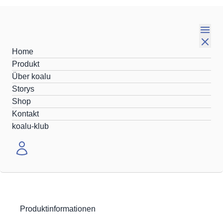
Home
Produkt
Über koalu
Du hast Fragen zu koalu® oder zum Thema
Storys
gesunder Babyschlaf?
Shop
Kontakt
koalu-klub
Wir haben Antworten!
Produktinformationen